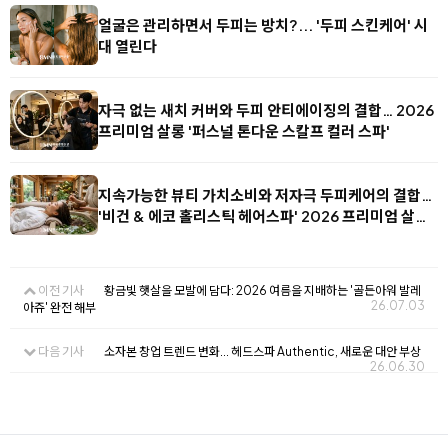
얼굴은 관리하면서 두피는 방치?... '두피 스킨케어' 시
대 열린다
자극 없는 새치 커버와 두피 안티에이징의 결합… 2026
프리미엄 살롱 '퍼스널 톤다운 스칼프 컬러 스파'
지속가능한 뷰티 가치소비와 저자극 두피케어의 결합…
'비건 & 에코 홀리스틱 헤어스파' 2026 프리미엄 살…
이전 기사
황금빛 햇살을 모발에 담다: 2026 여름을 지배하는 '골든아워 발레
26.07.03
아쥬' 완전 해부
다음 기사
소자본 창업 트렌드 변화... 헤드스파 Authentic, 새로운 대안 부상
26.06.30