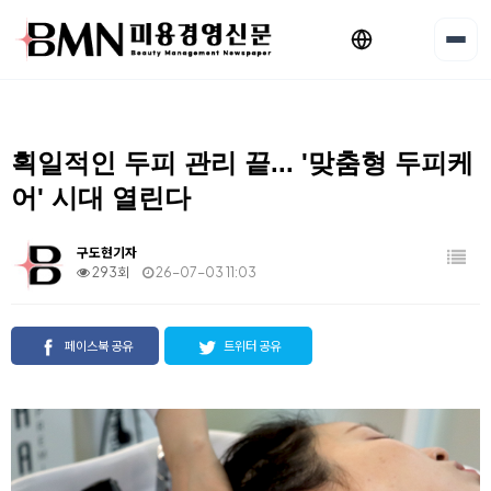
획일적인 두피 관리 끝... '맞춤형 두피케
어' 시대 열린다
구도현기자
293회
26-07-03 11:03
페이스북 공유
트위터 공유