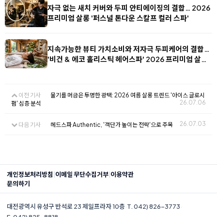
자극 없는 새치 커버와 두피 안티에이징의 결합… 2026
프리미엄 살롱 '퍼스널 톤다운 스칼프 컬러 스파'
지속가능한 뷰티 가치소비와 저자극 두피케어의 결합…
'비건 & 에코 홀리스틱 헤어스파' 2026 프리미엄 살…
이전 기사
물기를 머금은 투명한 광택: 2026 여름 살롱 트렌드 '아이스 글로시
26.07.06
펌' 심층 분석
26.07.03
다음 기사
헤드스파 Authentic, '객단가 높이는 전략'으로 주목
|
|
개인정보처리방침
이메일 무단수집거부
이용약관
문의하기
대전광역시 유성구 반석로 23 제일프라자 10층
·
T. 042) 826-3773
·
F. 042) 825-8818