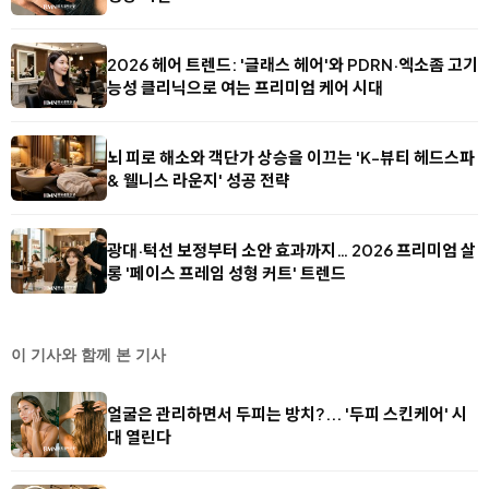
2026 헤어 트렌드: '글래스 헤어'와 PDRN·엑소좀 고기
능성 클리닉으로 여는 프리미엄 케어 시대
뇌 피로 해소와 객단가 상승을 이끄는 'K-뷰티 헤드스파
& 웰니스 라운지' 성공 전략
광대·턱선 보정부터 소안 효과까지… 2026 프리미엄 살
롱 '페이스 프레임 성형 커트' 트렌드
이 기사와 함께 본 기사
얼굴은 관리하면서 두피는 방치?... '두피 스킨케어' 시
대 열린다