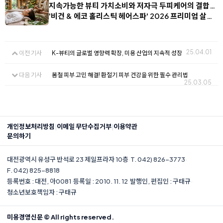
지속가능한 뷰티 가치소비와 저자극 두피케어의 결합…
'비건 & 에코 홀리스틱 헤어스파' 2026 프리미엄 살…
25.04.01
이전 기사
K-뷰티의 글로벌 영향력 확장, 미용 산업의 지속적 성장
다음 기사
봄철 피부 고민 해결! 환절기 피부 건강을 위한 필수 관리법
25.03.05
|
|
개인정보처리방침
이메일 무단수집거부
이용약관
문의하기
대전광역시 유성구 반석로 23 제일프라자 10층
·
T. 042) 826-3773
·
F. 042) 825-8818
등록번호 : 대전, 아0081
·
등록일 : 2010. 11. 12
·
발행인, 편집인 : 구태규
·
청소년보호책임자 : 구태규
미용경영신문 © All rights reserved.