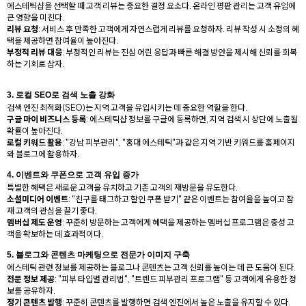
에스테틱샵을 선택할 때 고객 리뷰는 중요한 결정 요소다. 온라인 평판 관리는 고객 유입에
큰 영향을 미친다.
리뷰 요청
: 서비스 후 만족한 고객에게 자연스럽게 리뷰를 요청하자. 리뷰 작성 시 소정의 혜
택을 제공하면 참여율이 높아진다.
부정적 리뷰 대응
: 부정적인 리뷰는 진심 어린 응답과 빠른 해결 방안을 제시해 신뢰를 회복
하는 기회로 삼자.
3.
로컬 SEO로 검색 노출 강화
검색 엔진 최적화(SEO)는 지역 고객을 유입시키는 데 중요한 역할을 한다.
구글 마이 비즈니스 등록
: 에스테틱샵 정보를 구글에 등록하면, 지역 검색 시 상단에 노출될
확률이 높아진다.
로컬 키워드 활용
: "강남 피부관리", "홍대 에스테틱"과 같은 지역 기반 키워드를 홈페이지
와 블로그에 활용하자.
4.
이벤트와 쿠폰으로 고객 유입 증가
특별한 혜택은 새로운 고객을 유치하고 기존 고객의 재방문을 유도한다.
소셜미디어 이벤트
: "친구를 태그하고 할인 쿠폰 받기" 같은 이벤트는 참여율을 높이고 잠
재 고객의 관심을 끌기 좋다.
멤버십 제도 운영
: 꾸준히 방문하는 고객에게 혜택을 제공하는 멤버십 프로그램은 충성 고
객을 확보하는 데 효과적이다.
5.
블로그와 콘텐츠 마케팅으로 전문가 이미지 구축
에스테틱 관련 정보를 제공하는 블로그나 콘텐츠는 고객 신뢰를 높이는 데 큰 도움이 된다.
전문 정보 제공
: "피부 타입별 관리법", "트렌드 피부관리 프로그램" 등 고객에게 유용한 정
보를 공유하자.
정기 콘텐츠 발행
: 꾸준히 콘텐츠를 발행하면 검색 엔진에서 높은 노출을 유지할 수 있다.