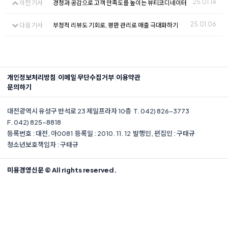
25.01.14
이전 기사
경청과 공감으로 고객 만족도를 높이는 뷰티코디네이터
25.01.06
다음 기사
부정적 리뷰도 기회로, 평판 관리로 매출 극대화하기
|
|
개인정보처리방침
이메일 무단수집거부
이용약관
문의하기
대전광역시 유성구 반석로 23 제일프라자 10층
·
T. 042) 826-3773
·
F. 042) 825-8818
등록번호 : 대전, 아0081
·
등록일 : 2010. 11. 12
·
발행인, 편집인 : 구태규
·
청소년보호책임자 : 구태규
미용경영신문 © All rights reserved.