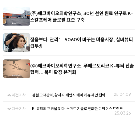
(주)에코바이오의학연구소, 30년 천연 원료 연구로 K-
스칼프케어 글로벌 표준 구축
젊음보다 ‘관리’… 5060이 바꾸는 미용시장, 실버뷰티
급부상
(주)에코바이오의학연구소, 푸에르토리코 K-뷰티 진출
협력... 북미 확장 본격화
25.04.09
이전 기사
봄철 고객관리, 황사·미세먼지 케어 메뉴 제안 전략
다음 기사
K-뷰티의 흐름을 읽다: 스마트 기술로 진화한 디바이스 트렌드
25.03.26