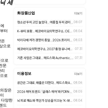
닉 세
화장품산업
더보기
청소년 두피 고민 늘었다... 여름철 두피 관리 중요성 커져
08.07
원에
시부터
K-뷰티 호황... 에코바이오의학연구소, OEM·ODM 사업 확대
08.04
박리다매 저가 경쟁의 종말… 2026 프리미엄 살롱 '1인 맞춤형 고단가 경영'…
08.03
많은
대상으로
에코바이오의학연구소, 2027 충청 유니버시아드대회 D-365 행사 참석
07.31
기존 사업은 그대로... 헤드스파 Authentic, 추가 수익 만드는 비즈니스…
07.31
반으로
 전문
관리
미용정보
더보기
심으로
공간은 그대로, 매출은 더한다... 헤드스파 Authentic 성장 비결
08.06
 의장은
2026 헤어 트렌드: '글래스 헤어'와 PDRN·엑소좀 고기능성 클리닉으로 여…
08.05
들이
를 다양한
뇌 피로 해소와 객단가 상승을 이끄는 'K-뷰티 헤드스파 & 웰니스 라운지' 성…
08.04
브랜드