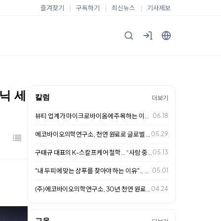
즐겨찾기
|
구독하기
|
최신뉴스
|
기사제보
닉 세
칼럼
더보기
뷰티 업계가 마이크로바이옴에 주목하는 이유... 두피 케어 시장의 새로운 변화
06.18
에코바이오의학연구소, 천연 원료로 글로벌 헤어케어 시장 사로잡다
05.29
구태규 대표의 K-스칼프케어 철학… “사람 중심의 두피 관리가 미래 경쟁력”
05.13
"내 두피에 맞는 샴푸를 찾아야 하는 이유"... 천연 성분이 답이다
05.01
(주)에코바이오의학연구소, 30년 천연 원료 연구로 K-스칼프케어 글로벌 표준 …
04.24
교육