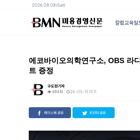
2026.08.08 (Sat)
칼럼
교육
탈
에코바이오의학연구소, OBS 라디
트 증정
구도현기자
484회
26-05-15 15:11
페이스북 공유
트위터 공유