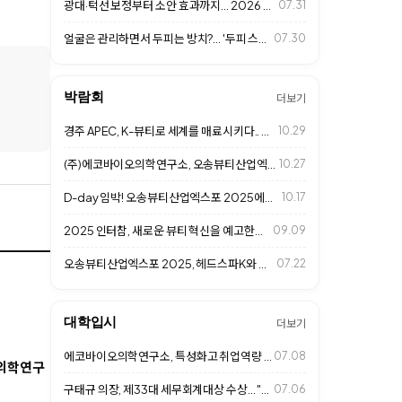
광대·턱선 보정부터 소안 효과까지… 2026 프리미엄 살롱 '페이스 프레임 성형…
07.31
얼굴은 관리하면서 두피는 방치?... '두피 스킨케어' 시대 열린다
07.30
박람회
더보기
경주 APEC, K-뷰티로 세계를 매료시키다.. 헤드스파K도 동참
10.29
(주)에코바이오의학연구소, 오송뷰티산업엑스포 2025 성황리 마무리
10.27
D-day 임박! 오송뷰티산업엑스포 2025에서 만나는 헤드스파K
10.17
2025 인터참, 새로운 뷰티 혁신을 예고한다.. (주)에코바이오의학연구소 참가
09.09
오송뷰티산업엑스포 2025, 헤드스파K와 함께 두피 건강의 미래를 제시한다
07.22
대학입시
더보기
에코바이오의학연구소, 특성화고 취업역량 강화 특강... 미래 K-뷰티 인재 육성
07.08
오의학연구
구태규 의장, 제33대 세무회계대상 수상... "투명경영과 글로벌 경쟁력 인정"
07.06