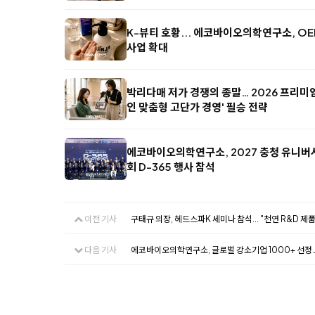
K-뷰티 호황... 에코바이오의학연구소, O
사업 확대
박리다매 저가 경쟁의 종말… 2026 프리미엄 
인 맞춤형 고단가 경영' 필승 전략
에코바이오의학연구소, 2027 충청 유니
회 D-365 행사 참석
이전 기사
구태규 의장, 헤드스파K 세미나 참석... "천연 R&D 
다음 기사
에코바이오의학연구소, 글로벌 강소기업 1000+ 선정…