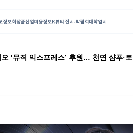
모정보
화장품산업
미용정보
K뷰티 전시·박람회
대학입시
오 ‘뮤직 익스프레스’ 후원… 천연 샴푸·토