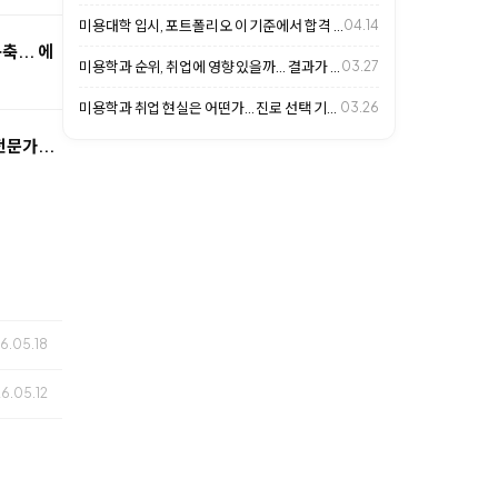
미용대학 입시, 포트폴리오 이 기준에서 합격 갈립니다
04.14
... 에
미용학과 순위, 취업에 영향 있을까… 결과가 갈리는 이유
03.27
미용학과 취업 현실은 어떤가… 진로 선택 기준 살펴보니
03.26
문가...
6.05.18
26.05.12