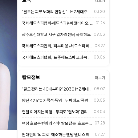
더보기
"탈모는 피부 노화의 연장선"... MZ세대 주목하는 두피 안티에이징 시대
03.20
국제헤드스파협회·헤드스파K·에코바이오, 광주보건대와 MOU 체결
01.26
광주보건대학교·서구 일자리센터, 국제헤드스파협회와 함께 두피케어 자격취득반 개강
09.03
국제헤드스파협회, ‘피부미용+헤드스파 메뉴얼 교육 2기’ 진행
08.27
국제헤드스파협회, ‘표준헤드스파 교과목 개설 위한 교수연수 프로그램’ 8월 8일…
08.06
탈모정보
더보기
"탈모 관리는 40대부터?" 2030 MZ세대의 '얼리케어' 열풍과 살롱 두피 …
08.07
양산 42.5℃ 기록적 폭염... 두피에도 '폭염 주의보'
08.05
연일 이어지는 폭염... 두피도 '열노화' 관리가 중요하다
08.03
여성 호르몬 변화와 산후 탈모 잡는 '호르몬 불균형 두피 밸런싱'… 2026 살…
07.28
현대인의 '뇌 피로' 해소하는 멘탈 웰니스 헤드스파… 2026 살롱 프리미엄 힐…
07.27