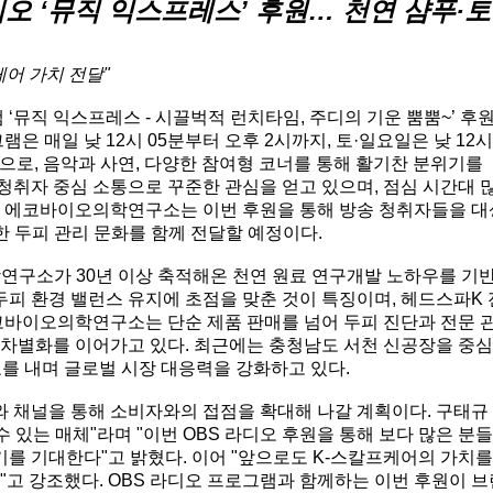
오 ‘뮤직 익스프레스’ 후원… 천연 샴푸·토
어 가치 전달"
‘뮤직 익스프레스 - 시끌벅적 런치타임, 주디의 기운 뿜뿜~’ 후
은 매일 낮 12시 05분부터 오후 2시까지, 토·일요일은 낮 12
으로, 음악과 사연, 다양한 참여형 코너를 통해 활기찬 분위기를
청취자 중심 소통으로 꾸준한 관심을 얻고 있으며, 점심 시간대 
 에코바이오의학연구소는 이번 후원을 통해 방송 청취자들을 
한 두피 관리 문화를 함께 전달할 예정이다.
연구소가 30년 이상 축적해온 천연 원료 연구개발 노하우를 기
두피 환경 밸런스 유지에 초점을 맞춘 것이 특징이며, 헤드스파K
코바이오의학연구소는 단순 제품 판매를 넘어 두피 진단과 전문 
 차별화를 이어가고 있다. 최근에는 충청남도 서천 신공장을 중
도를 내며 글로벌 시장 대응력을 강화하고 있다.
채널을 통해 소비자와의 접점을 확대해 나갈 계획이다. 구태규
 있는 매체"라며 "이번 OBS 라디오 후원을 통해 보다 많은 분
기를 기대한다"고 밝혔다. 이어 "앞으로도 K-스칼프케어의 가치
고 강조했다. OBS 라디오 프로그램과 함께하는 이번 후원이 