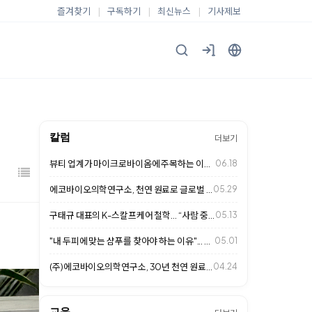
즐겨찾기
|
구독하기
|
최신뉴스
|
기사제보
칼럼
더보기
뷰티 업계가 마이크로바이옴에 주목하는 이유... 두피 케어 시장의 새로운 변화
06.18
에코바이오의학연구소, 천연 원료로 글로벌 헤어케어 시장 사로잡다
05.29
구태규 대표의 K-스칼프케어 철학… “사람 중심의 두피 관리가 미래 경쟁력”
05.13
"내 두피에 맞는 샴푸를 찾아야 하는 이유"... 천연 성분이 답이다
05.01
(주)에코바이오의학연구소, 30년 천연 원료 연구로 K-스칼프케어 글로벌 표준 …
04.24
교육