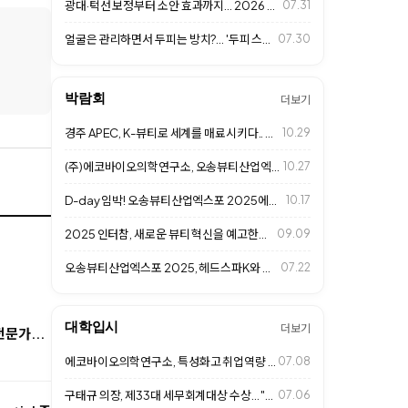
광대·턱선 보정부터 소안 효과까지… 2026 프리미엄 살롱 '페이스 프레임 성형…
07.31
얼굴은 관리하면서 두피는 방치?... '두피 스킨케어' 시대 열린다
07.30
박람회
더보기
경주 APEC, K-뷰티로 세계를 매료시키다.. 헤드스파K도 동참
10.29
(주)에코바이오의학연구소, 오송뷰티산업엑스포 2025 성황리 마무리
10.27
D-day 임박! 오송뷰티산업엑스포 2025에서 만나는 헤드스파K
10.17
2025 인터참, 새로운 뷰티 혁신을 예고한다.. (주)에코바이오의학연구소 참가
09.09
오송뷰티산업엑스포 2025, 헤드스파K와 함께 두피 건강의 미래를 제시한다
07.22
대학입시
더보기
문가...
에코바이오의학연구소, 특성화고 취업역량 강화 특강... 미래 K-뷰티 인재 육성
07.08
구태규 의장, 제33대 세무회계대상 수상... "투명경영과 글로벌 경쟁력 인정"
07.06