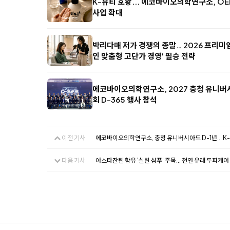
K-뷰티 호황... 에코바이오의학연구소, O
사업 확대
박리다매 저가 경쟁의 종말… 2026 프리미엄 
인 맞춤형 고단가 경영' 필승 전략
에코바이오의학연구소, 2027 충청 유니
회 D-365 행사 참석
이전 기사
에코바이오의학연구소, 충청 유니버시아드 D-1년... 
다음 기사
아스타잔틴 함유 '실린 샴푸' 주목... 천연 유래 두피케어