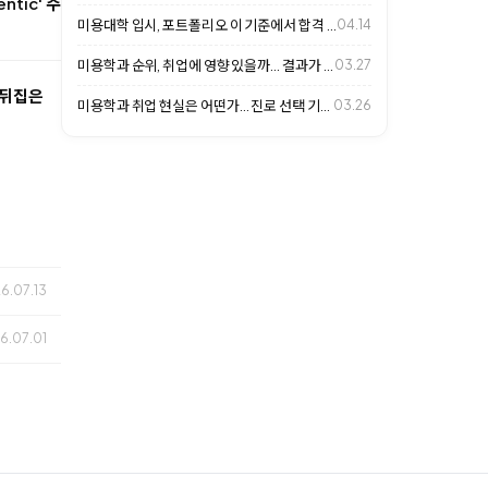
tic' 주
미용대학 입시, 포트폴리오 이 기준에서 합격 갈립니다
04.14
미용학과 순위, 취업에 영향 있을까… 결과가 갈리는 이유
03.27
 뒤집은
미용학과 취업 현실은 어떤가… 진로 선택 기준 살펴보니
03.26
26.07.13
6.07.01