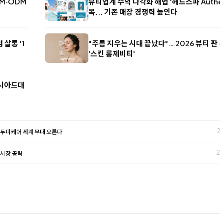
EM·ODM
뷰티업계 수익 다각화 해법 '헤드스파 Authen
목... 기존 매장 경쟁력 높인다
살롱 '1
"주름 지우는 시대 끝났다"… 2026 뷰티 판
'스킨 롱제비티'
버시아드대
K-두피케어 세계 무대 오른다
2
 시장 공략