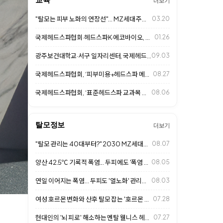
더보기
"탈모는 피부 노화의 연장선"... MZ세대 주목하는 두피 안티에이징 시대
03.20
국제헤드스파협회·헤드스파K·에코바이오, 광주보건대와 MOU 체결
01.26
광주보건대학교·서구 일자리센터, 국제헤드스파협회와 함께 두피케어 자격취득반 개강
09.03
국제헤드스파협회, ‘피부미용+헤드스파 메뉴얼 교육 2기’ 진행
08.27
국제헤드스파협회, ‘표준헤드스파 교과목 개설 위한 교수연수 프로그램’ 8월 8일…
08.06
탈모정보
더보기
"탈모 관리는 40대부터?" 2030 MZ세대의 '얼리케어' 열풍과 살롱 두피 …
08.07
양산 42.5℃ 기록적 폭염... 두피에도 '폭염 주의보'
08.05
연일 이어지는 폭염... 두피도 '열노화' 관리가 중요하다
08.03
여성 호르몬 변화와 산후 탈모 잡는 '호르몬 불균형 두피 밸런싱'… 2026 살…
07.28
현대인의 '뇌 피로' 해소하는 멘탈 웰니스 헤드스파… 2026 살롱 프리미엄 힐…
07.27