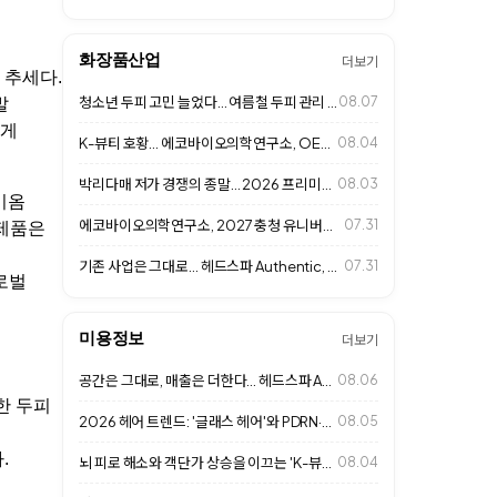
화장품산업
더보기
 추세다.
청소년 두피 고민 늘었다... 여름철 두피 관리 중요성 커져
08.07
발
하게
K-뷰티 호황... 에코바이오의학연구소, OEM·ODM 사업 확대
08.04
박리다매 저가 경쟁의 종말… 2026 프리미엄 살롱 '1인 맞춤형 고단가 경영'…
08.03
바이옴
에코바이오의학연구소, 2027 충청 유니버시아드대회 D-365 행사 참석
07.31
 제품은
기존 사업은 그대로... 헤드스파 Authentic, 추가 수익 만드는 비즈니스…
07.31
로벌
미용정보
더보기
공간은 그대로, 매출은 더한다... 헤드스파 Authentic 성장 비결
08.06
한 두피
2026 헤어 트렌드: '글래스 헤어'와 PDRN·엑소좀 고기능성 클리닉으로 여…
08.05
.
뇌 피로 해소와 객단가 상승을 이끄는 'K-뷰티 헤드스파 & 웰니스 라운지' 성…
08.04