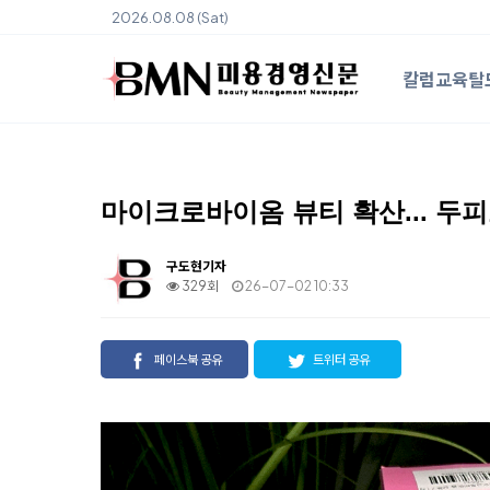
2026.08.08 (Sat)
칼럼
교육
탈
마이크로바이옴 뷰티 확산... 두피
구도현기자
329회
26-07-02 10:33
페이스북 공유
트위터 공유