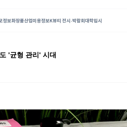
모정보
화장품산업
미용정보
K뷰티 전시·박람회
대학입시
도 '균형 관리' 시대