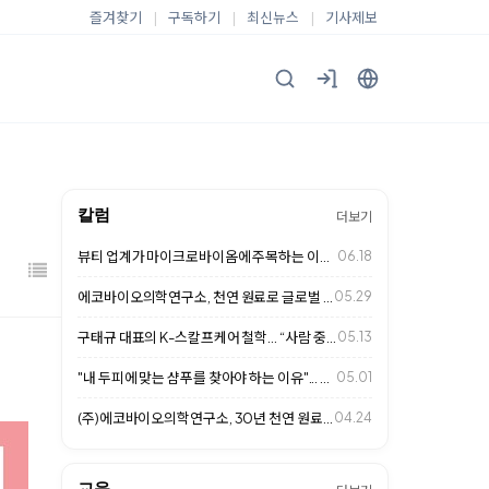
즐겨찾기
|
구독하기
|
최신뉴스
|
기사제보
칼럼
더보기
뷰티 업계가 마이크로바이옴에 주목하는 이유... 두피 케어 시장의 새로운 변화
06.18
에코바이오의학연구소, 천연 원료로 글로벌 헤어케어 시장 사로잡다
05.29
구태규 대표의 K-스칼프케어 철학… “사람 중심의 두피 관리가 미래 경쟁력”
05.13
"내 두피에 맞는 샴푸를 찾아야 하는 이유"... 천연 성분이 답이다
05.01
(주)에코바이오의학연구소, 30년 천연 원료 연구로 K-스칼프케어 글로벌 표준 …
04.24
교육