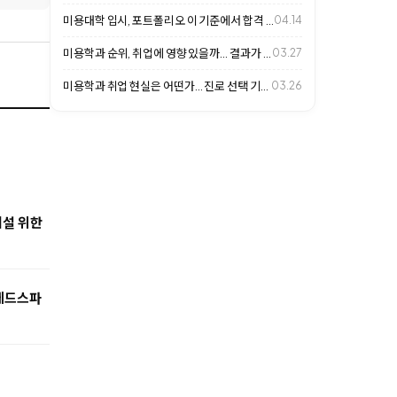
미용대학 입시, 포트폴리오 이 기준에서 합격 갈립니다
04.14
미용학과 순위, 취업에 영향 있을까… 결과가 갈리는 이유
03.27
미용학과 취업 현실은 어떤가… 진로 선택 기준 살펴보니
03.26
개설 위한
-헤드스파