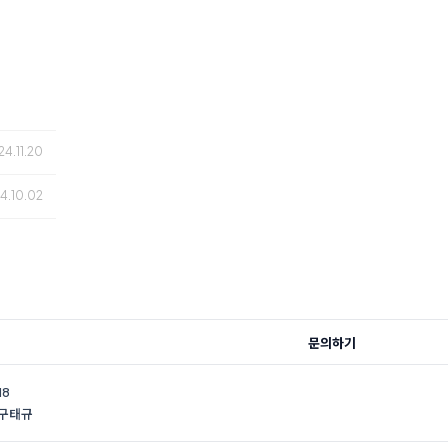
24.11.20
4.10.02
문의하기
18
 구태규