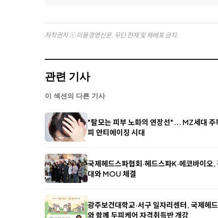
저작권자 ⓒ 미용경영신문, 무단 전재 및 재배포 금지.
관련 기사
이 섹션의 다른 기사
"탈모는 피부 노화의 연장선"... MZ세대 
피 안티에이징 시대
국제헤드스파협회·헤드스파K·에코바이오,
대와 MOU 체결
광주보건대학교·서구 일자리센터, 국제헤
와 함께 두피케어 자격취득반 개강