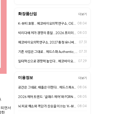
화장품산업
더보기
K-뷰티 호황... 에코바이오의학연구소, OEM·ODM 사업 확대
08.04
박리다매 저가 경쟁의 종말… 2026 프리미엄 살롱 '1인 맞춤형 고단가 경영'…
08.03
에코바이오의학연구소, 2027 충청 유니버시아드대회 D-365 행사 참석
07.31
기존 사업은 그대로... 헤드스파 Authentic, 추가 수익 만드는 비즈니스…
07.31
일터혁신으로 경쟁력 높인다... 에코바이오의학연구소, 상생컨설팅 MOU 체결
07.29
미용정보
더보기
공간은 그대로, 매출은 더한다... 헤드스파 Authentic 성장 비결
08.06
2026 헤어 트렌드: '글래스 헤어'와 PDRN·엑소좀 고기능성 클리닉으로 여…
08.05
.
뇌 피로 해소와 객단가 상승을 이끄는 'K-뷰티 헤드스파 & 웰니스 라운지' 성…
08.04
두되면서
양한