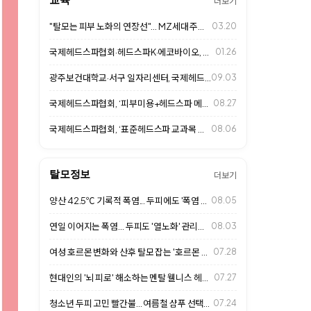
더보기
"탈모는 피부 노화의 연장선"... MZ세대 주목하는 두피 안티에이징 시대
03.20
국제헤드스파협회·헤드스파K·에코바이오, 광주보건대와 MOU 체결
01.26
광주보건대학교·서구 일자리센터, 국제헤드스파협회와 함께 두피케어 자격취득반 개강
09.03
국제헤드스파협회, ‘피부미용+헤드스파 메뉴얼 교육 2기’ 진행
08.27
국제헤드스파협회, ‘표준헤드스파 교과목 개설 위한 교수연수 프로그램’ 8월 8일…
08.06
탈모정보
더보기
양산 42.5℃ 기록적 폭염... 두피에도 '폭염 주의보'
08.05
연일 이어지는 폭염... 두피도 '열노화' 관리가 중요하다
08.03
여성 호르몬 변화와 산후 탈모 잡는 '호르몬 불균형 두피 밸런싱'… 2026 살…
07.28
현대인의 '뇌 피로' 해소하는 멘탈 웰니스 헤드스파… 2026 살롱 프리미엄 힐…
07.27
청소년 두피 고민 빨간불... 여름철 샴푸 선택이 두피 건강 좌우
07.24