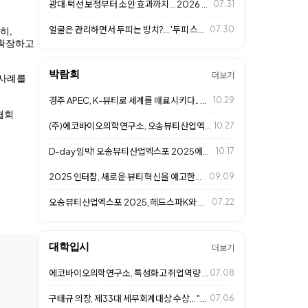
광대·턱선 보정부터 소안 효과까지… 2026 프리미엄 살롱 '페이스 프레임 성형…
07.31
얼굴은 관리하면서 두피는 방치?... '두피 스킨케어' 시대 열린다
07.30
히,
 확장하고
박람회
더보기
 사례를
경주 APEC, K-뷰티로 세계를 매료시키다.. 헤드스파K도 동참
10.29
협회
(주)에코바이오의학연구소, 오송뷰티산업엑스포 2025 성황리 마무리
10.27
D-day 임박! 오송뷰티산업엑스포 2025에서 만나는 헤드스파K
10.17
2025 인터참, 새로운 뷰티 혁신을 예고한다.. (주)에코바이오의학연구소 참가
09.09
오송뷰티산업엑스포 2025, 헤드스파K와 함께 두피 건강의 미래를 제시한다
07.22
대학입시
더보기
에코바이오의학연구소, 특성화고 취업역량 강화 특강... 미래 K-뷰티 인재 육성
07.08
구태규 의장, 제33대 세무회계대상 수상... "투명경영과 글로벌 경쟁력 인정"
07.06