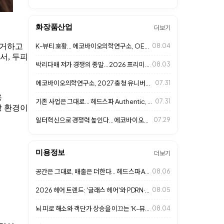
화장품산업
더보기
제거하고
K-뷰티 호황... 에코바이오의학연구소, OEM·ODM 사업 확대
08.04
서, 두피
박리다매 저가 경쟁의 종말… 2026 프리미엄 살롱 '1인 맞춤형 고단가 경영'…
08.03
에코바이오의학연구소, 2027 충청 유니버시아드대회 D-365 행사 참석
07.31
용
기존 사업은 그대로... 헤드스파 Authentic, 추가 수익 만드는 비즈니스…
07.31
장 환경이
일터혁신으로 경쟁력 높인다... 에코바이오의학연구소, 상생컨설팅 MOU 체결
07.29
미용정보
더보기
공간은 그대로, 매출은 더한다... 헤드스파 Authentic 성장 비결
08.06
2026 헤어 트렌드: '글래스 헤어'와 PDRN·엑소좀 고기능성 클리닉으로 여…
08.05
뇌 피로 해소와 객단가 상승을 이끄는 'K-뷰티 헤드스파 & 웰니스 라운지' 성…
08.04