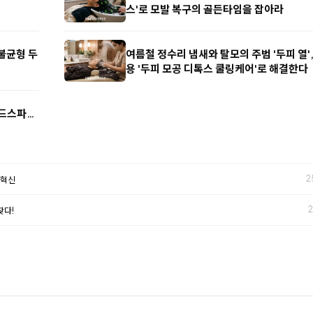
스'로 모발 복구의 골든타임을 잡아라
 불균형 두
여름철 정수리 냄새와 탈모의 주범 '두피 열',
용 '두피 모공 디톡스 쿨링케어'로 해결한다
헤드스파…
2
 혁신
2
찾다!