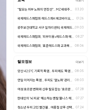
더보기
"탈모는 피부 노화의 연장선"... MZ세대 주목하는 두피 안티에이징 시대
03.20
국제헤드스파협회·헤드스파K·에코바이오, 광주보건대와 MOU 체결
01.26
광주보건대학교·서구 일자리센터, 국제헤드스파협회와 함께 두피케어 자격취득반 개강
09.03
국제헤드스파협회, ‘피부미용+헤드스파 메뉴얼 교육 2기’ 진행
08.27
국제헤드스파협회, ‘표준헤드스파 교과목 개설 위한 교수연수 프로그램’ 8월 8일…
08.06
탈모정보
더보기
양산 42.5℃ 기록적 폭염... 두피에도 '폭염 주의보'
08.05
연일 이어지는 폭염... 두피도 '열노화' 관리가 중요하다
08.03
여성 호르몬 변화와 산후 탈모 잡는 '호르몬 불균형 두피 밸런싱'… 2026 살…
07.28
현대인의 '뇌 피로' 해소하는 멘탈 웰니스 헤드스파… 2026 살롱 프리미엄 힐…
07.27
청소년 두피 고민 빨간불... 여름철 샴푸 선택이 두피 건강 좌우
07.24