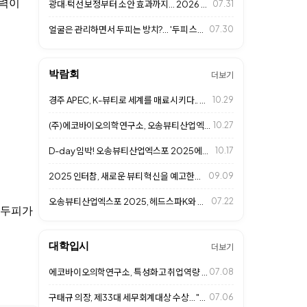
정력이
광대·턱선 보정부터 소안 효과까지… 2026 프리미엄 살롱 '페이스 프레임 성형…
07.31
얼굴은 관리하면서 두피는 방치?... '두피 스킨케어' 시대 열린다
07.30
박람회
더보기
경주 APEC, K-뷰티로 세계를 매료시키다.. 헤드스파K도 동참
10.29
(주)에코바이오의학연구소, 오송뷰티산업엑스포 2025 성황리 마무리
10.27
D-day 임박! 오송뷰티산업엑스포 2025에서 만나는 헤드스파K
10.17
2025 인터참, 새로운 뷰티 혁신을 예고한다.. (주)에코바이오의학연구소 참가
09.09
오송뷰티산업엑스포 2025, 헤드스파K와 함께 두피 건강의 미래를 제시한다
07.22
 두피가
대학입시
더보기
에코바이오의학연구소, 특성화고 취업역량 강화 특강... 미래 K-뷰티 인재 육성
07.08
구태규 의장, 제33대 세무회계대상 수상... "투명경영과 글로벌 경쟁력 인정"
07.06