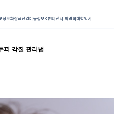
모정보
화장품산업
미용정보
K뷰티 전시·박람회
대학입시
두피 각질 관리법