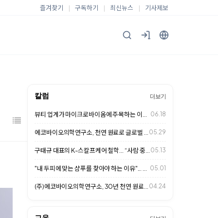
즐겨찾기
|
구독하기
|
최신뉴스
|
기사제보
칼럼
더보기
뷰티 업계가 마이크로바이옴에 주목하는 이유... 두피 케어 시장의 새로운 변화
06.18
에코바이오의학연구소, 천연 원료로 글로벌 헤어케어 시장 사로잡다
05.29
구태규 대표의 K-스칼프케어 철학… “사람 중심의 두피 관리가 미래 경쟁력”
05.13
"내 두피에 맞는 샴푸를 찾아야 하는 이유"... 천연 성분이 답이다
05.01
(주)에코바이오의학연구소, 30년 천연 원료 연구로 K-스칼프케어 글로벌 표준 …
04.24
교육