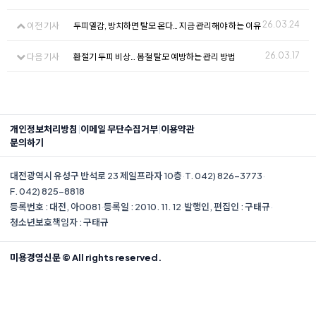
26.03.24
이전 기사
두피열감, 방치하면 탈모 온다… 지금 관리해야 하는 이유
26.03.17
다음 기사
환절기 두피 비상… 봄철 탈모 예방하는 관리 방법
|
|
개인정보처리방침
이메일 무단수집거부
이용약관
문의하기
대전광역시 유성구 반석로 23 제일프라자 10층
·
T. 042) 826-3773
·
F. 042) 825-8818
등록번호 : 대전, 아0081
·
등록일 : 2010. 11. 12
·
발행인, 편집인 : 구태규
·
청소년보호책임자 : 구태규
미용경영신문 © All rights reserved.