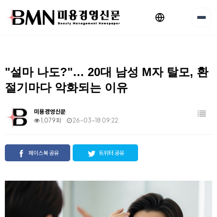
"설마 나도?"… 20대 남성 M자 탈모, 환
절기마다 악화되는 이유
미용경영신문
1,079회
26-03-18 09:22
페이스북 공유
트위터 공유