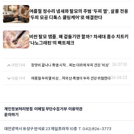
여름철 정수리 냄새와 탈모의 주범 '두피 열', 살롱 전용
'두피 모공 디톡스 쿨링케어'로 해결한다
비싼 탈모 앰플, 왜 겉돌기만 할까? 차세대 흡수 치트키
'나노그래핀'의 팩트체크
26.07.10
이전 기사
장맛비 끝나니 폭염 시작... 찌는 더위에 두피 건강 '비상'
26.06.23
다음 기사
여름철 두피열 비상... 자외선·폭염이 두피 건강 위협한다
|
|
개인정보처리방침
이메일 무단수집거부
이용약관
문의하기
대전광역시 유성구 반석로 23 제일프라자 10층
·
T. 042) 826-3773
·