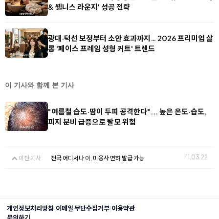
& 웰니스 라운지' 성공 전략
광대·턱선 보정부터 소안 효과까지… 2026 프리미엄 살
롱 '페이스 프레임 성형 커트' 트렌드
이 기사와 함께 본 기사
"여름철 습도·땀이 두피 공격한다"... 높은 온도·습도,
피지 분비 급증으로 탈모 위험
11.03.22
이전 기사
전국 어디서나 이, 미용사 면허 발급 가능
|
|
개인정보처리방침
이메일 무단수집거부
이용약관
문의하기