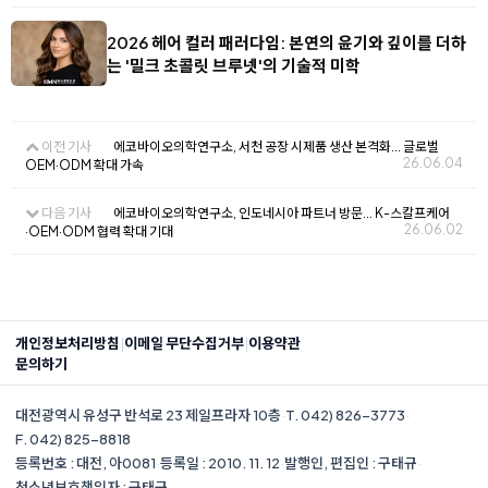
2026 헤어 컬러 패러다임: 본연의 윤기와 깊이를 더하
는 '밀크 초콜릿 브루넷'의 기술적 미학
이전 기사
에코바이오의학연구소, 서천 공장 시제품 생산 본격화... 글로벌
26.06.04
OEM·ODM 확대 가속
다음 기사
에코바이오의학연구소, 인도네시아 파트너 방문... K-스칼프케어
26.06.02
·OEM·ODM 협력 확대 기대
|
|
개인정보처리방침
이메일 무단수집거부
이용약관
문의하기
대전광역시 유성구 반석로 23 제일프라자 10층
·
T. 042) 826-3773
·
F. 042) 825-8818
등록번호 : 대전, 아0081
·
등록일 : 2010. 11. 12
·
발행인, 편집인 : 구태규
·
청소년보호책임자 : 구태규