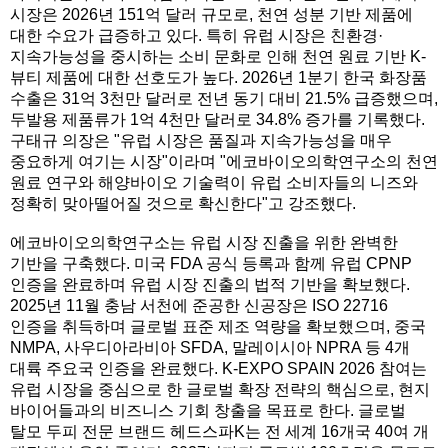
시장은 2026년 151억 달러 규모로, 천연 성분 기반 제품에
대한 수요가 급증하고 있다. 특히 유럽 시장은 친환경·
지속가능성을 중시하는 소비 문화로 인해 천연 원료 기반 K-
뷰티 제품에 대한 선호도가 높다. 2026년 1분기 한국 화장품
수출은 31억 3천만 달러로 전년 동기 대비 21.5% 급증했으며,
두발용 제품류가 1억 4천만 달러로 34.8% 증가를 기록했다.
구태규 의장은 "유럽 시장은 품질과 지속가능성을 매우
중요하게 여기는 시장"이라며 "에코바이오의학연구소의 천연
원료 연구와 해양바이오 기술력이 유럽 소비자들의 니즈와
정확히 맞아떨어질 것으로 확신한다"고 강조했다.
에코바이오의학연구소는 유럽 시장 진출을 위한 완벽한
기반을 구축했다. 미국 FDA 공식 등록과 함께 유럽 CPNP
인증을 완료하며 유럽 시장 진출의 법적 기반을 확보했다.
2025년 11월 충남 서천에 준공한 신공장은 ISO 22716
인증을 취득하며 글로벌 표준 제조 역량을 확보했으며, 중국
NMPA, 사우디아라비아 SFDA, 말레이시아 NPRA 등 4개
대륙 주요국 인증을 완료했다. K-EXPO SPAIN 2026 참여는
유럽 시장을 중심으로 한 글로벌 확장 전략의 핵심으로, 현지
바이어들과의 비즈니스 기회 창출을 목표로 한다. 글로벌
탈모 두피 전문 브랜드 헤드스파K는 전 세계 16개국 40여 개