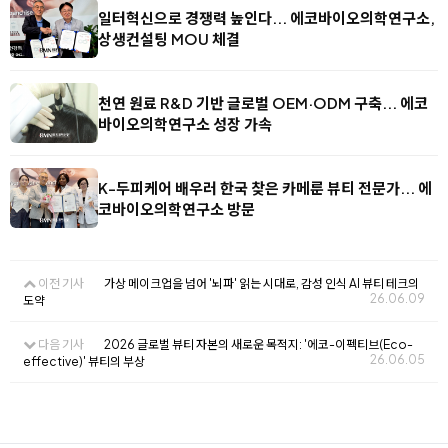
일터혁신으로 경쟁력 높인다... 에코바이오의학연구소,
상생컨설팅 MOU 체결
천연 원료 R&D 기반 글로벌 OEM·ODM 구축... 에코
바이오의학연구소 성장 가속
K-두피케어 배우러 한국 찾은 카메룬 뷰티 전문가... 에
코바이오의학연구소 방문
이전 기사
가상 메이크업을 넘어 '뇌파' 읽는 시대로, 감성 인식 AI 뷰티 테크의
26.06.09
도약
다음 기사
2026 글로벌 뷰티 자본의 새로운 목적지: '에코-이펙티브(Eco-
26.06.05
effective)' 뷰티의 부상