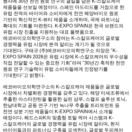
행사에 30년 천연 원료 연구의 결실을 담은 K-스칼프케어
제품들을 선보일 예정이다. 스페인 마드리드를 거점으로 한
유럽 전역의 바이어와 소비자에게 천연 해양바이오 원료
기반의 혁신적인 K-뷰티 제품을 소개하며, 국제 파트너십
확대의 기회를 마련한다. K-EXPO SPAIN은 한국 브랜드의
유럽 시장 진출을 지원하는 대표 플랫폼으로,
에코바이오의학연구소의 참여는 K-스칼프케어의 글로벌
경쟁력을 유럽 시장에 본격 알리는 계기가 될 것으로
기대된다. 구태규 (주)에코바이오의학연구소 의장은 "K-
EXPO SPAIN 2026은 유럽 시장에 K-스칼프케어의 우수성을
직접 전달할 수 있는 중요한 기회"라며 "30년간 축적한 천연
원료 연구 기술력이 유럽 소비자들에게 인정받기를
기대한다"고 밝혔다.
에코바이오의학연구소의 K-스칼프케어 제품들은 글로벌
시장에서 차별화된 경쟁력을 갖추고 있다. 해양 미세조류에서
추출한 아스타잔틴을 활용한 실린 샴푸, 스캘프 솔루션 토닉,
한남대학교 공동 연구 기반 녹나무 추출물 트리트먼트 등
천연 성분 기반 제품들이 K-EXPO SPAIN에서 소개될
예정이다. 헤드스파K의 맞춤형 토탈 케어 시스템과 K-
스칼프케어의 글로벌 경쟁력을 유럽 시장에 알리며, 현지
바이어들과의 파트너십 구축을 모색한다. 글로벌 두피케어