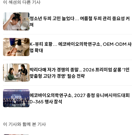
이 섹션의 다른 기사
청소년 두피 고민 늘었다... 여름철 두피 관리 중요성 커
져
K-뷰티 호황... 에코바이오의학연구소, OEM·ODM 사
업 확대
박리다매 저가 경쟁의 종말… 2026 프리미엄 살롱 '1인
맞춤형 고단가 경영' 필승 전략
에코바이오의학연구소, 2027 충청 유니버시아드대회
D-365 행사 참석
이 기사와 함께 본 기사