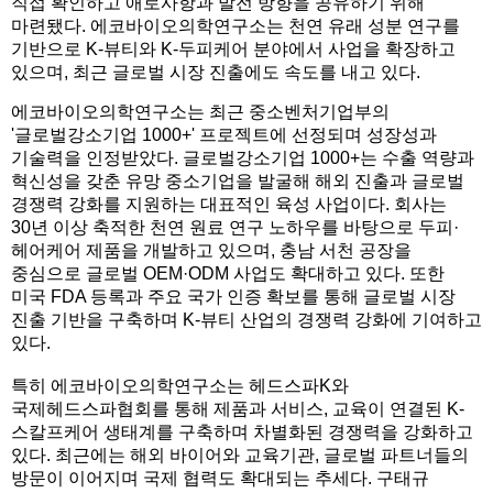
직접 확인하고 애로사항과 발전 방향을 공유하기 위해
마련됐다. 에코바이오의학연구소는 천연 유래 성분 연구를
기반으로 K-뷰티와 K-두피케어 분야에서 사업을 확장하고
있으며, 최근 글로벌 시장 진출에도 속도를 내고 있다.
에코바이오의학연구소는 최근 중소벤처기업부의
'글로벌강소기업 1000+' 프로젝트에 선정되며 성장성과
기술력을 인정받았다. 글로벌강소기업 1000+는 수출 역량과
혁신성을 갖춘 유망 중소기업을 발굴해 해외 진출과 글로벌
경쟁력 강화를 지원하는 대표적인 육성 사업이다. 회사는
30년 이상 축적한 천연 원료 연구 노하우를 바탕으로 두피·
헤어케어 제품을 개발하고 있으며, 충남 서천 공장을
중심으로 글로벌 OEM·ODM 사업도 확대하고 있다. 또한
미국 FDA 등록과 주요 국가 인증 확보를 통해 글로벌 시장
진출 기반을 구축하며 K-뷰티 산업의 경쟁력 강화에 기여하고
있다.
특히 에코바이오의학연구소는 헤드스파K와
국제헤드스파협회를 통해 제품과 서비스, 교육이 연결된 K-
스칼프케어 생태계를 구축하며 차별화된 경쟁력을 강화하고
있다. 최근에는 해외 바이어와 교육기관, 글로벌 파트너들의
방문이 이어지며 국제 협력도 확대되는 추세다. 구태규