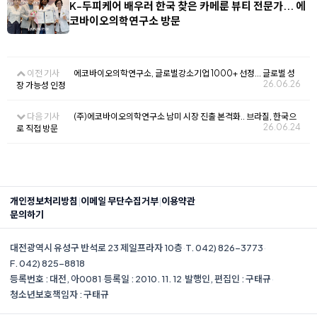
K-두피케어 배우러 한국 찾은 카메룬 뷰티 전문가... 에
코바이오의학연구소 방문
이전 기사
에코바이오의학연구소, 글로벌강소기업 1000+ 선정... 글로벌 성
26.06.26
장 가능성 인정
다음 기사
(주)에코바이오의학연구소 남미 시장 진출 본격화.. 브라질, 한국으
26.06.24
로 직접 방문
|
|
개인정보처리방침
이메일 무단수집거부
이용약관
문의하기
대전광역시 유성구 반석로 23 제일프라자 10층
·
T. 042) 826-3773
·
F. 042) 825-8818
등록번호 : 대전, 아0081
·
등록일 : 2010. 11. 12
·
발행인, 편집인 : 구태규
·
청소년보호책임자 : 구태규