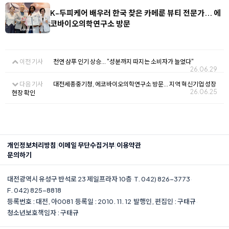
K-두피케어 배우러 한국 찾은 카메룬 뷰티 전문가... 에
코바이오의학연구소 방문
이전 기사
천연 샴푸 인기 상승... "성분까지 따지는 소비자가 늘었다"
26.06.29
다음 기사
대전세종중기청, 에코바이오의학연구소 방문... 지역 혁신기업 성장
26.06.25
현장 확인
|
|
개인정보처리방침
이메일 무단수집거부
이용약관
문의하기
대전광역시 유성구 반석로 23 제일프라자 10층
·
T. 042) 826-3773
·
F. 042) 825-8818
등록번호 : 대전, 아0081
·
등록일 : 2010. 11. 12
·
발행인, 편집인 : 구태규
·
청소년보호책임자 : 구태규