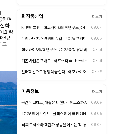
이
화장품산업
더보기
성공하며
항산화
K-뷰티 호황... 에코바이오의학연구소, OEM·ODM 사업 확대
08.04
5년 약
028년
박리다매 저가 경쟁의 종말… 2026 프리미엄 살롱 '1인 맞춤형 고단가 경영'…
08.03
되고
에코바이오의학연구소, 2027 충청 유니버시아드대회 D-365 행사 참석
07.31
기존 사업은 그대로... 헤드스파 Authentic, 추가 수익 만드는 비즈니스…
07.31
일터혁신으로 경쟁력 높인다... 에코바이오의학연구소, 상생컨설팅 MOU 체결
07.29
미용정보
더보기
공간은 그대로, 매출은 더한다... 헤드스파 Authentic 성장 비결
08.06
2026 헤어 트렌드: '글래스 헤어'와 PDRN·엑소좀 고기능성 클리닉으로 여…
08.05
뇌 피로 해소와 객단가 상승을 이끄는 'K-뷰티 헤드스파 & 웰니스 라운지' 성…
08.04