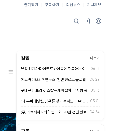
즐겨찾기
|
구독하기
|
최신뉴스
|
기사제보
칼럼
더보기
뷰티 업계가 마이크로바이옴에 주목하는 이유... 두피 케어 시장의 새로운 변화
06.18
에코바이오의학연구소, 천연 원료로 글로벌 헤어케어 시장 사로잡다
05.29
구태규 대표의 K-스칼프케어 철학… “사람 중심의 두피 관리가 미래 경쟁력”
05.13
"내 두피에 맞는 샴푸를 찾아야 하는 이유"... 천연 성분이 답이다
05.01
(주)에코바이오의학연구소, 30년 천연 원료 연구로 K-스칼프케어 글로벌 표준 …
04.24
교육