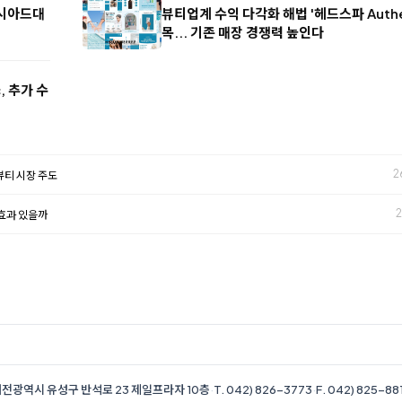
버시아드대
뷰티업계 수익 다각화 해법 '헤드스파 Authen
목... 기존 매장 경쟁력 높인다
, 추가 수
2
 뷰티 시장 주도
2
 효과 있을까
전광역시 유성구 반석로 23 제일프라자 10층
·
T. 042) 826-3773
·
F. 042) 825-88