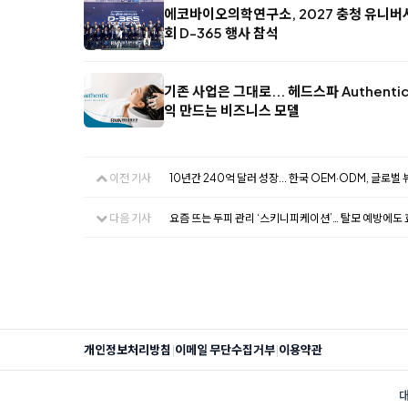
에코바이오의학연구소, 2027 충청 유니
회 D-365 행사 참석
기존 사업은 그대로... 헤드스파 Authentic
익 만드는 비즈니스 모델
이전 기사
10년간 240억 달러 성장... 한국 OEM·ODM, 글로벌
다음 기사
요즘 뜨는 두피 관리 ‘스키니피케이션’… 탈모 예방에도
|
|
개인정보처리방침
이메일 무단수집거부
이용약관
대