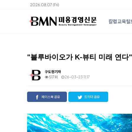
2026.08.07 (Fri)
칼럼
교육
탈
"블루바이오가 K-뷰티 미래 연다"
구도현기자
517회
26-03-23 11:17
페이스북 공유
트위터 공유