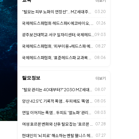
더보기
"탈모는 피부 노화의 연장선"... MZ세대 주목하는 두피 안티에이징 시대
03.20
국제헤드스파협회·헤드스파K·에코바이오, 광주보건대와 MOU 체결
01.26
광주보건대학교·서구 일자리센터, 국제헤드스파협회와 함께 두피케어 자격취득반 개강
09.03
국제헤드스파협회, ‘피부미용+헤드스파 메뉴얼 교육 2기’ 진행
08.27
국제헤드스파협회, ‘표준헤드스파 교과목 개설 위한 교수연수 프로그램’ 8월 8일…
08.06
탈모정보
더보기
"탈모 관리는 40대부터?" 2030 MZ세대의 '얼리케어' 열풍과 살롱 두피 …
08.07
양산 42.5℃ 기록적 폭염... 두피에도 '폭염 주의보'
08.05
연일 이어지는 폭염... 두피도 '열노화' 관리가 중요하다
08.03
여성 호르몬 변화와 산후 탈모 잡는 '호르몬 불균형 두피 밸런싱'… 2026 살…
07.28
현대인의 '뇌 피로' 해소하는 멘탈 웰니스 헤드스파… 2026 살롱 프리미엄 힐…
07.27