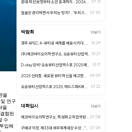
광대·턱선 보정부터 소안 효과까지… 2026 프리미엄 살롱 '페이스 프레임 성형…
07.31
얼굴은 관리하면서 두피는 방치?... '두피 스킨케어' 시대 열린다
07.30
박람회
더보기
경주 APEC, K-뷰티로 세계를 매료시키다.. 헤드스파K도 동참
10.29
(주)에코바이오의학연구소, 오송뷰티산업엑스포 2025 성황리 마무리
10.27
D-day 임박! 오송뷰티산업엑스포 2025에서 만나는 헤드스파K
10.17
2025 인터참, 새로운 뷰티 혁신을 예고한다.. (주)에코바이오의학연구소 참가
09.09
오송뷰티산업엑스포 2025, 헤드스파K와 함께 두피 건강의 미래를 제시한다
07.22
관을
 및 연구
대학입시
더보기
략을
 결합된
에코바이오의학연구소, 특성화고 취업역량 강화 특강... 미래 K-뷰티 인재 육성
07.08
할 수
 투입해
구태규 의장, 제33대 세무회계대상 수상... "투명경영과 글로벌 경쟁력 인정"
07.06