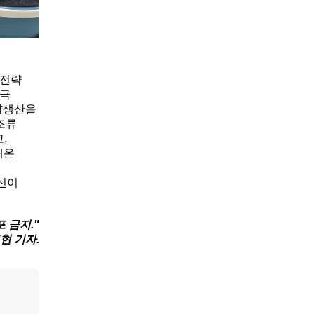
장전략
적극
량생산을
조류
,
해온
혁신이
 금지."
현 기자.