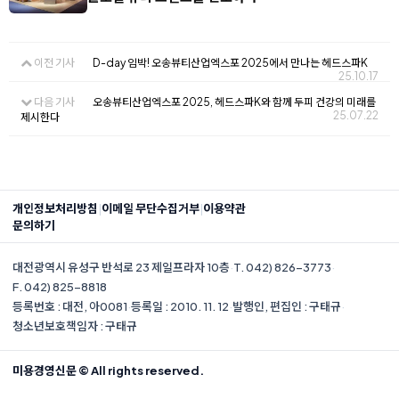
이전 기사
D-day 임박! 오송뷰티산업엑스포 2025에서 만나는 헤드스파K
25.10.17
다음 기사
오송뷰티산업엑스포 2025, 헤드스파K와 함께 두피 건강의 미래를
25.07.22
제시한다
|
|
개인정보처리방침
이메일 무단수집거부
이용약관
문의하기
대전광역시 유성구 반석로 23 제일프라자 10층
·
T. 042) 826-3773
·
F. 042) 825-8818
등록번호 : 대전, 아0081
·
등록일 : 2010. 11. 12
·
발행인, 편집인 : 구태규
·
청소년보호책임자 : 구태규
미용경영신문 © All rights reserved.