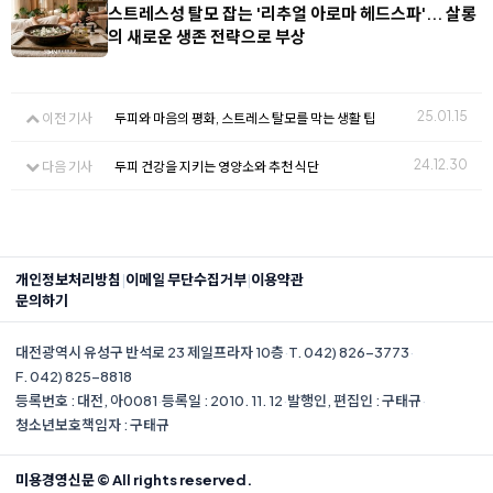
스트레스성 탈모 잡는 '리추얼 아로마 헤드스파'... 살롱
의 새로운 생존 전략으로 부상
25.01.15
이전 기사
두피와 마음의 평화, 스트레스 탈모를 막는 생활 팁
24.12.30
다음 기사
두피 건강을 지키는 영양소와 추천 식단
|
|
개인정보처리방침
이메일 무단수집거부
이용약관
문의하기
대전광역시 유성구 반석로 23 제일프라자 10층
·
T. 042) 826-3773
·
F. 042) 825-8818
등록번호 : 대전, 아0081
·
등록일 : 2010. 11. 12
·
발행인, 편집인 : 구태규
·
청소년보호책임자 : 구태규
미용경영신문 © All rights reserved.