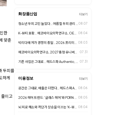
화장품산업
더보기
청소년 두피 고민 늘었다... 여름철 두피 관리 중요성 커져
08.07
 인한
K-뷰티 호황... 에코바이오의학연구소, OEM·ODM 사업 확대
08.04
에 맞춘
박리다매 저가 경쟁의 종말… 2026 프리미엄 살롱 '1인 맞춤형 고단가 경영'…
08.03
에코바이오의학연구소, 2027 충청 유니버시아드대회 D-365 행사 참석
07.31
기존 사업은 그대로... 헤드스파 Authentic, 추가 수익 만드는 비즈니스…
07.31
과 두피를
과도하게
미용정보
더보기
공간은 그대로, 매출은 더한다... 헤드스파 Authentic 성장 비결
08.06
을 줄이고
2026 헤어 트렌드: '글래스 헤어'와 PDRN·엑소좀 고기능성 클리닉으로 여…
08.05
뇌 피로 해소와 객단가 상승을 이끄는 'K-뷰티 헤드스파 & 웰니스 라운지' 성…
08.04