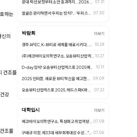
광대·턱선 보정부터 소안 효과까지… 2026 프리미엄 살롱 '페이스 프레임 성형…
07.31
보호하는
얼굴은 관리하면서 두피는 방치?... '두피 스킨케어' 시대 열린다
07.30
박람회
더보기
자신의
경주 APEC, K-뷰티로 세계를 매료시키다.. 헤드스파K도 동참
10.29
(주)에코바이오의학연구소, 오송뷰티산업엑스포 2025 성황리 마무리
10.27
D-day 임박! 오송뷰티산업엑스포 2025에서 만나는 헤드스파K
10.17
피 건조를
2025 인터참, 새로운 뷰티 혁신을 예고한다.. (주)에코바이오의학연구소 참가
09.09
오송뷰티산업엑스포 2025, 헤드스파K와 함께 두피 건강의 미래를 제시한다
07.22
 건강
대학입시
더보기
에코바이오의학연구소, 특성화고 취업역량 강화 특강... 미래 K-뷰티 인재 육성
07.08
 건조를
구태규 의장, 제33대 세무회계대상 수상... "투명경영과 글로벌 경쟁력 인정"
07.06