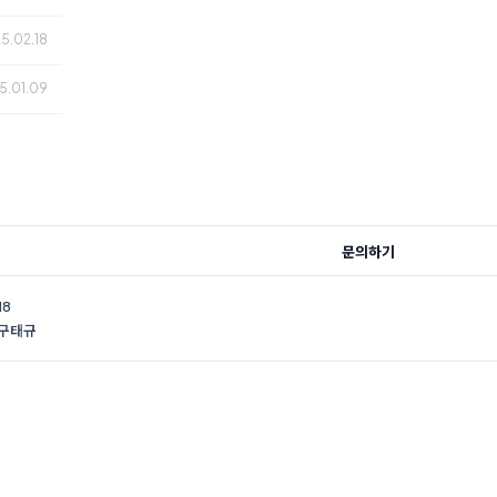
25.02.18
5.01.09
문의하기
18
 구태규