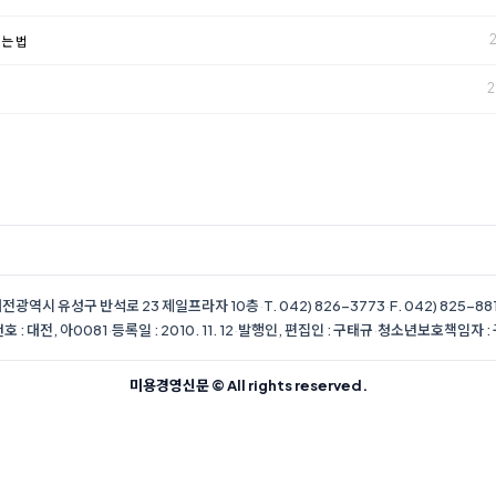
키는 법
2
전광역시 유성구 반석로 23 제일프라자 10층
·
T. 042) 826-3773
·
F. 042) 825-88
 : 대전, 아0081
·
등록일 : 2010. 11. 12
·
발행인, 편집인 : 구태규
·
청소년보호책임자 :
미용경영신문 © All rights reserved.