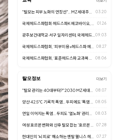
더보기
"탈모는 피부 노화의 연장선"... MZ세대 주목하는 두피 안티에이징 시대
03.20
국제헤드스파협회·헤드스파K·에코바이오, 광주보건대와 MOU 체결
01.26
광주보건대학교·서구 일자리센터, 국제헤드스파협회와 함께 두피케어 자격취득반 개강
09.03
국제헤드스파협회, ‘피부미용+헤드스파 메뉴얼 교육 2기’ 진행
08.27
국제헤드스파협회, ‘표준헤드스파 교과목 개설 위한 교수연수 프로그램’ 8월 8일…
08.06
탈모정보
더보기
"탈모 관리는 40대부터?" 2030 MZ세대의 '얼리케어' 열풍과 살롱 두피 …
08.07
양산 42.5℃ 기록적 폭염... 두피에도 '폭염 주의보'
08.05
연일 이어지는 폭염... 두피도 '열노화' 관리가 중요하다
08.03
여성 호르몬 변화와 산후 탈모 잡는 '호르몬 불균형 두피 밸런싱'… 2026 살…
07.28
현대인의 '뇌 피로' 해소하는 멘탈 웰니스 헤드스파… 2026 살롱 프리미엄 힐…
07.27