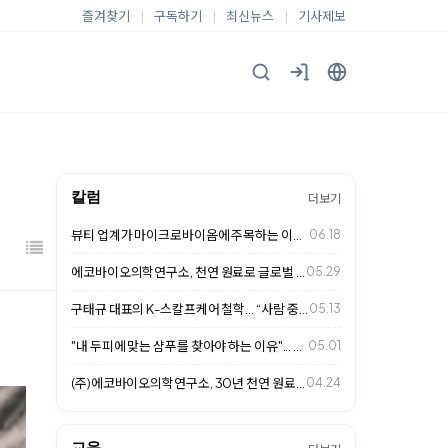
즐겨찾기
|
구독하기
|
최신뉴스
|
기사제보
칼럼
더보기
뷰티 업계가 마이크로바이옴에 주목하는 이유... 두피 케어 시장의 새로운 변화
06.18
에코바이오의학연구소, 천연 원료로 글로벌 헤어케어 시장 사로잡다
05.29
구태규 대표의 K-스칼프케어 철학… “사람 중심의 두피 관리가 미래 경쟁력”
05.13
"내 두피에 맞는 샴푸를 찾아야 하는 이유"... 천연 성분이 답이다
05.01
(주)에코바이오의학연구소, 30년 천연 원료 연구로 K-스칼프케어 글로벌 표준 …
04.24
교육