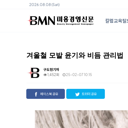
2026.08.08 (Sat)
칼럼
교육
탈
겨울철 모발 윤기와 비듬 관리법
구도현기자
1,452회
25-02-07 10:15
페이스북 공유
트위터 공유