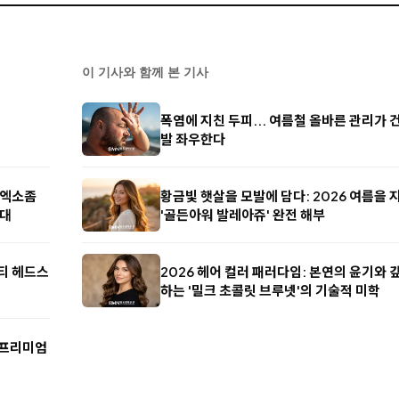
이 기사와 함께 본 기사
폭염에 지친 두피... 여름철 올바른 관리가 
발 좌우한다
N·엑소좀
황금빛 햇살을 모발에 담다: 2026 여름을
시대
'골든아워 발레아쥬' 완전 해부
뷰티 헤드스
2026 헤어 컬러 패러다임: 본연의 윤기와 
하는 '밀크 초콜릿 브루넷'의 기술적 미학
 프리미엄