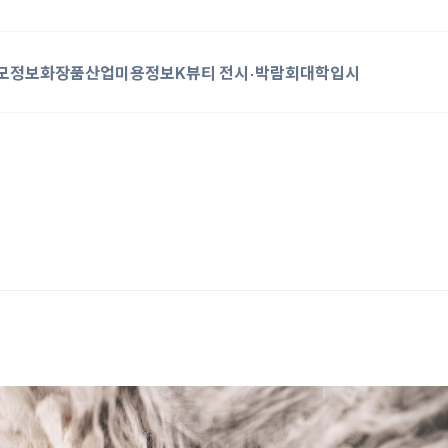
모정보
화장품산업
미용정보
K뷰티 전시·박람회
대학입시