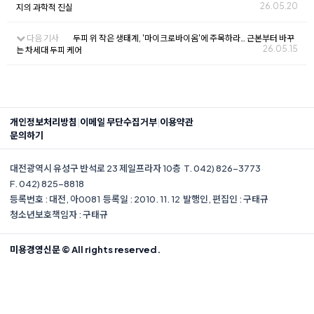
26.05.20
지의 과학적 진실
다음 기사
두피 위 작은 생태계, '마이크로바이옴'에 주목하라… 근본부터 바꾸
26.05.15
는 차세대 두피 케어
|
|
개인정보처리방침
이메일 무단수집거부
이용약관
문의하기
대전광역시 유성구 반석로 23 제일프라자 10층
·
T. 042) 826-3773
·
F. 042) 825-8818
등록번호 : 대전, 아0081
·
등록일 : 2010. 11. 12
·
발행인, 편집인 : 구태규
·
청소년보호책임자 : 구태규
미용경영신문 © All rights reserved.