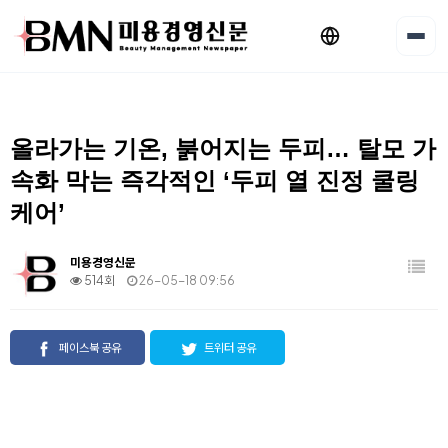
올라가는 기온, 붉어지는 두피… 탈모 가
속화 막는 즉각적인 ‘두피 열 진정 쿨링
케어’
미용경영신문
514회
26-05-18 09:56
페이스북 공유
트위터 공유